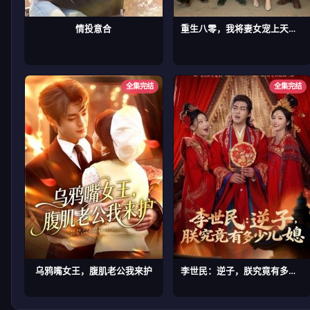
情投意合
重生八零，我将妻女宠上天第二部
全集完结
全集完结
乌鸦嘴女王，腹肌老公我来护
李世民：逆子，朕究竟有多少儿媳