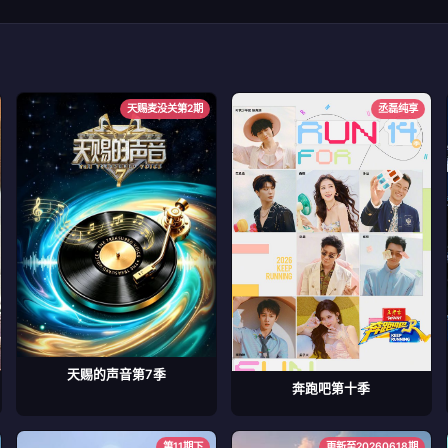
天赐麦没关第2期
丞磊纯享
天赐的声音第7季
奔跑吧第十季
第11期下
更新至20260618期