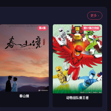
更多 ›
第4集
第51集已完结
春山镜
动物战队兽王者