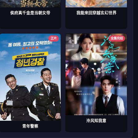
侯府真千金是当朝女帝
我能来回穿越玄幻世界
正片
全集完结
泠风知我意
青年警察