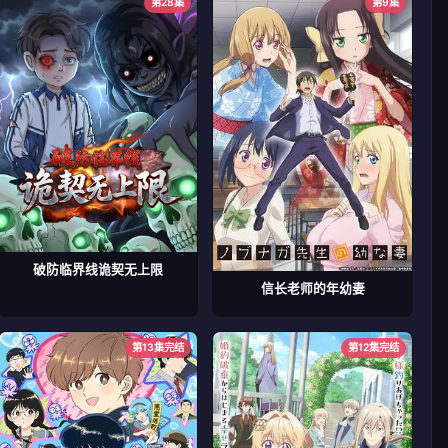
第28集
第9集
破防临界线诡契无上限
信长老师的年幼妻
第13集完结
第12集完结