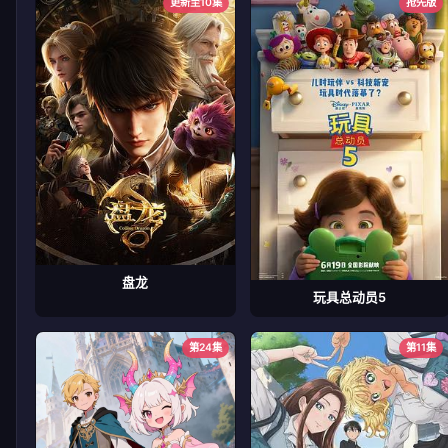
更新至10集
抢先版
盘龙
玩具总动员5
第24集
第11集