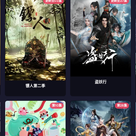
更新至03集
更新至37集
盗妖行
镖人第二季
第10集
第28集