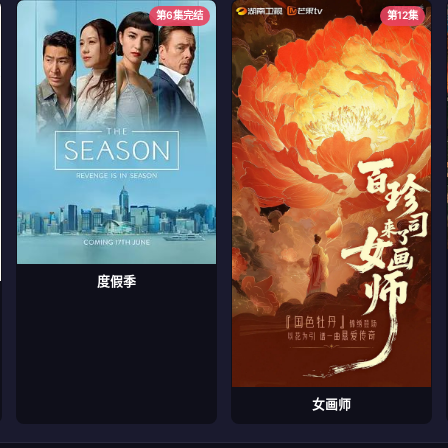
第6集完结
第12集
度假季
女画师