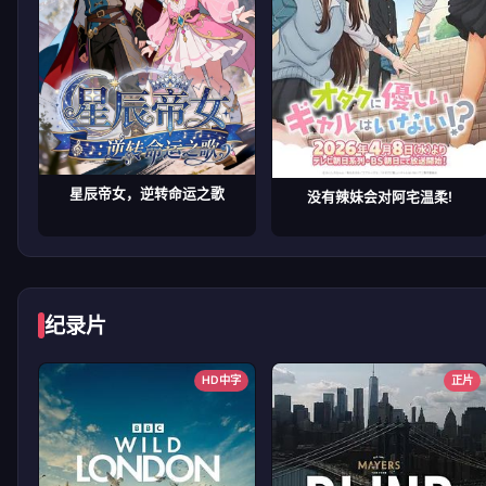
星辰帝女，逆转命运之歌
没有辣妹会对阿宅温柔!
纪录片
HD中字
正片