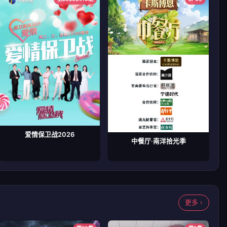
爱情保卫战2026
中餐厅·南洋拾光季
更多 ›