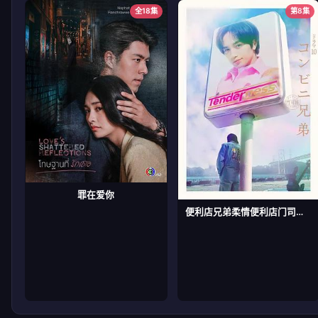
全18集
第8集
罪在爱你
便利店兄弟柔情便利店门司港小金村门市