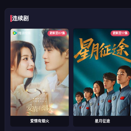
连续剧
更新至07集
更新至17集
爱情有烟火
星月征途