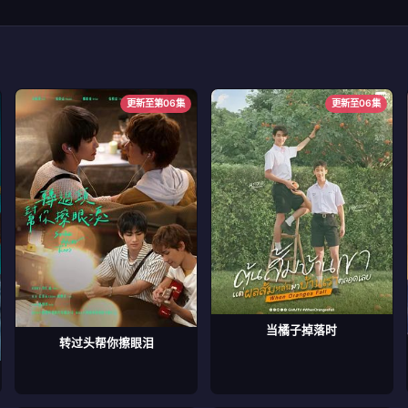
更新至第06集
更新至06集
当橘子掉落时
转过头帮你擦眼泪