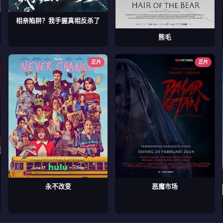
相亲陷阱？我手握真相反杀了
熊毛
正片
正片
永不改变
恶魔市场