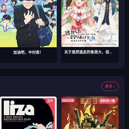
关于虽然逃走的鱼很大、但钓上来的鱼却太大了这件事
加油吧，中村君！
更多 ›
正片
更新至01集