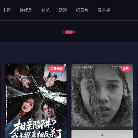
电影
连续剧
综艺
动漫
纪录片
留言板
错位2024
全集完结
正片