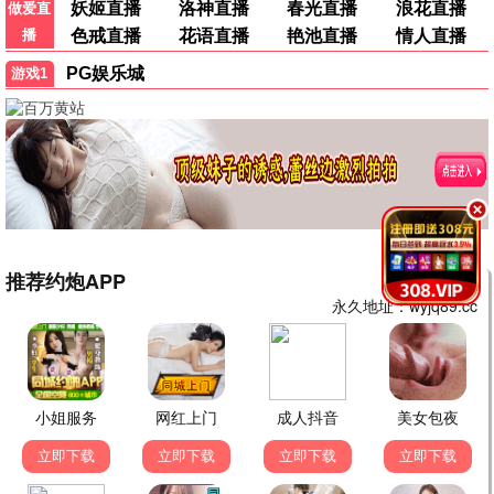
《盘龙》和《镖人第二季》都是国漫良心，95影院分类
清晰找番方便。
👍 95
💬 回复
回复：
网友：同意！国漫崛起！
综艺迷
综
2026-06-18 10:48
《种地吧第四季》太治愈了，每周必追。奔跑吧也很有
趣。
👍 22
💬 回复
纪录片爱好者
纪
2026-06-17 22:15
《十三邀第九季》深度访谈，收获很多。希望能多上些
BBC纪录片。
👍 37
💬 回复
回复：
小编：已记录，会陆续引进优质纪录片。