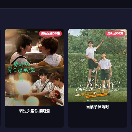
更新至第06集
更新至06集
当橘子掉落时
转过头帮你擦眼泪