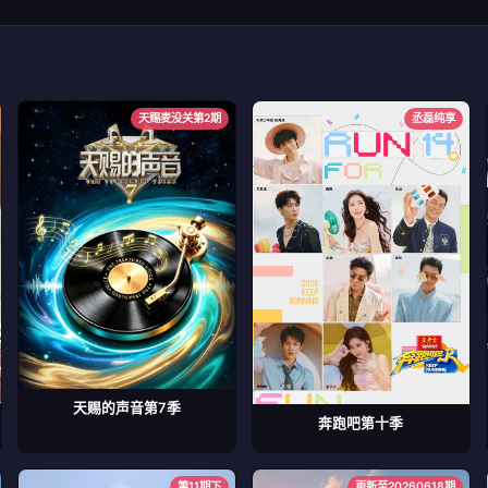
天赐麦没关第2期
丞磊纯享
天赐的声音第7季
奔跑吧第十季
第11期下
更新至20260618期