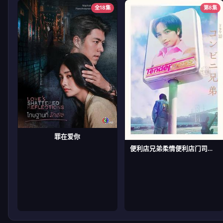
全18集
第8集
罪在爱你
便利店兄弟柔情便利店门司港小金村门市