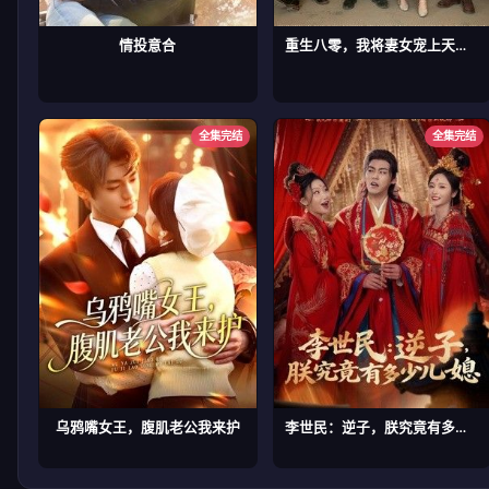
情投意合
重生八零，我将妻女宠上天第二部
全集完结
全集完结
乌鸦嘴女王，腹肌老公我来护
李世民：逆子，朕究竟有多少儿媳