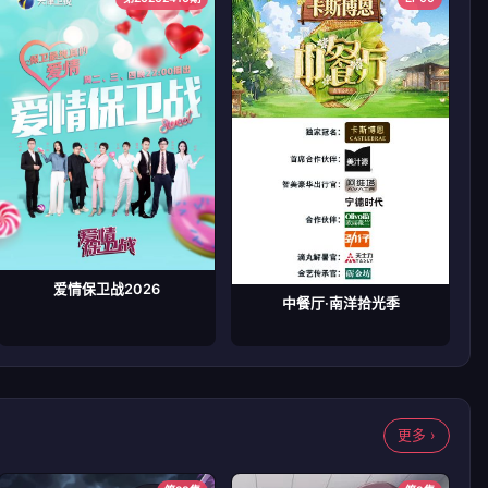
爱情保卫战2026
中餐厅·南洋拾光季
更多 ›