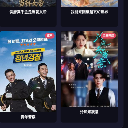
侯府真千金是当朝女帝
我能来回穿越玄幻世界
正片
全集完结
泠风知我意
青年警察