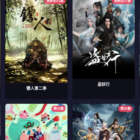
更新至03集
更新至37集
盗妖行
镖人第二季
第10集
第28集