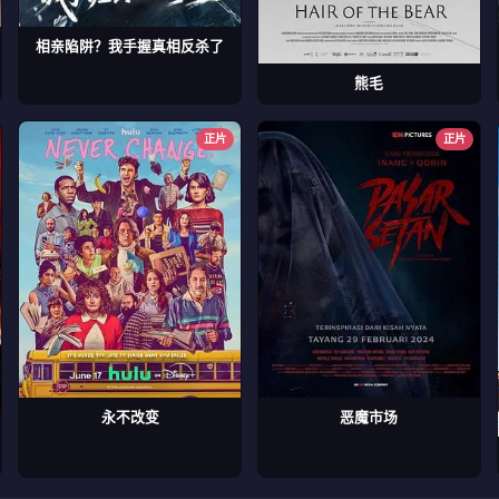
相亲陷阱？我手握真相反杀了
熊毛
正片
正片
永不改变
恶魔市场