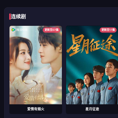
连续剧
更新至07集
更新至17集
爱情有烟火
星月征途