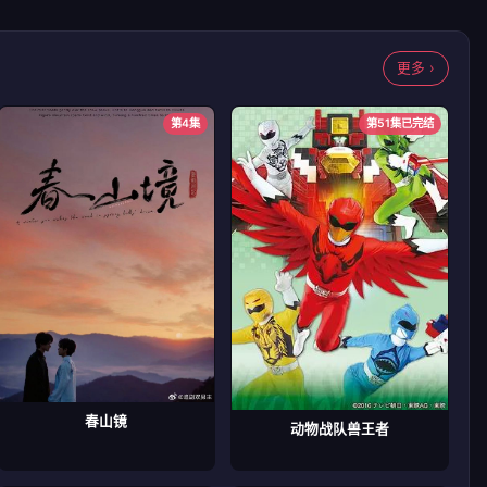
更多 ›
第4集
第51集已完结
春山镜
动物战队兽王者