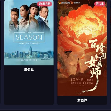
第6集完结
第12集
度假季
女画师