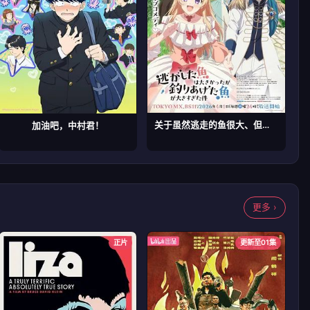
关于虽然逃走的鱼很大、但钓上来的鱼却太大了这件事
加油吧，中村君！
更多 ›
正片
更新至01集