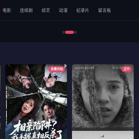
电影
连续剧
综艺
动漫
纪录片
留言板
错位2024
全集完结
正片