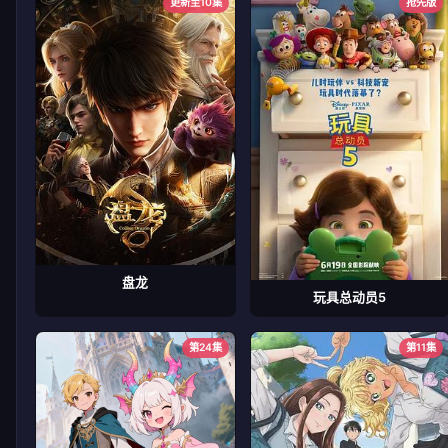
更新至10集
抢先版
盘龙
玩具总动员5
第24集
第11集