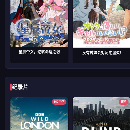
星辰帝女，逆转命运之歌
没有辣妹会对阿宅温柔!
纪录片
HD中字
正片