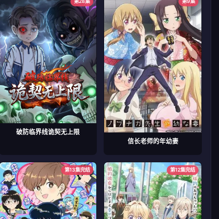
第28集
第9集
破防临界线诡契无上限
信长老师的年幼妻
第13集完结
第12集完结